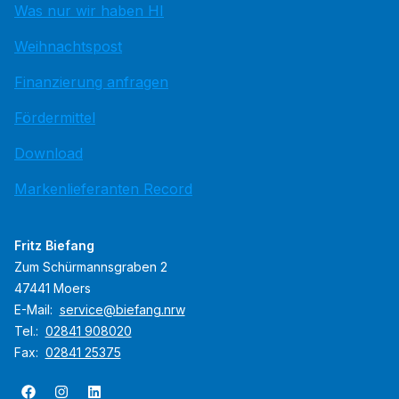
Was nur wir haben HI
Weihnachtspost
Finanzierung anfragen
Fördermittel
Download
Markenlieferanten Record
Fritz Biefang
Zum Schür­manns­gra­ben 2
47441 Moers
E-Mail:
service@biefang.nrw
Tel.:
02841 908020
Fax:
02841 25375