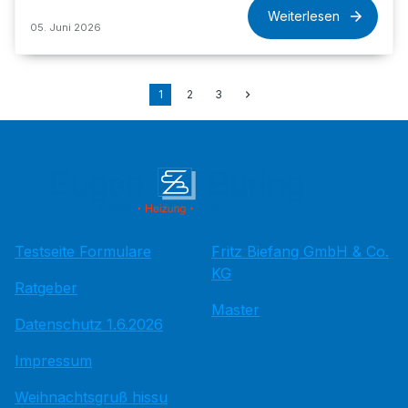
Weiterlesen
05. Juni 2026
1
2
3
Testseite Formulare
Fritz Bie­fang GmbH & Co.
KG
Ratgeber
Master
Datenschutz 1.6.2026
Impressum
Weihnachtsgruß hissu