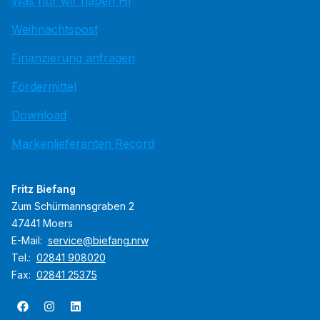
Was nur wir haben HI
Weihnachtspost
Finanzierung anfragen
Fördermittel
Download
Markenlieferanten Record
Fritz Biefang
Zum Schür­manns­gra­ben 2
47441 Moers
E-Mail:
service@biefang.nrw
Tel.:
02841 908020
Fax:
02841 25375