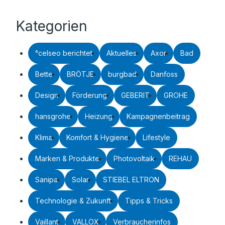
Kategorien
°celseo berichtet
Aktuelles
Axor
Bad
Bette
BRÖTJE
burgbad
Danfoss
Design
Förderung
GEBERIT
GROHE
hansgrohe
Heizung
Kampagnenbeitrag
Klima
Komfort & Hygiene
Lifestyle
Marken & Produkte
Photovoltaik
REHAU
Sanipa
Solar
STIEBEL ELTRON
Technologie & Zukunft
Tipps & Tricks
Vaillant
VALLOX
Verbraucherinfos