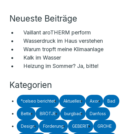
Neueste Beiträge
Vaillant aroTHERM perform
Wasserdruck im Haus verstehen
Warum tropft meine Klimaanlage
Kalk im Wasser
Heizung im Sommer? Ja, bitte!
Kategorien
°celseo berichtet
Aktuelles
Axor
Bad
Bette
BRÖTJE
burgbad
Danfoss
Design
Förderung
GEBERIT
GROHE