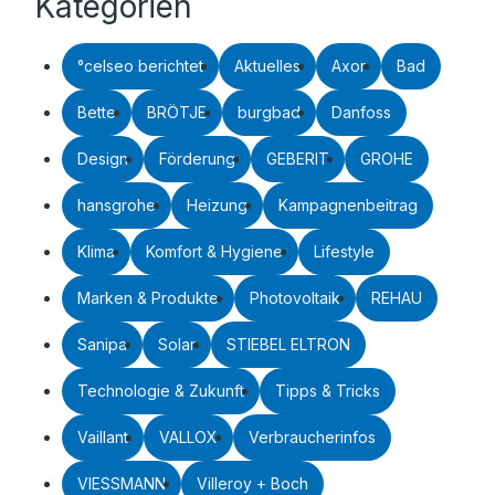
Kategorien
°celseo berichtet
Aktuelles
Axor
Bad
Bette
BRÖTJE
burgbad
Danfoss
Design
Förderung
GEBERIT
GROHE
hansgrohe
Heizung
Kampagnenbeitrag
Klima
Komfort & Hygiene
Lifestyle
Marken & Produkte
Photovoltaik
REHAU
Sanipa
Solar
STIEBEL ELTRON
Technologie & Zukunft
Tipps & Tricks
Vaillant
VALLOX
Verbraucherinfos
VIESSMANN
Villeroy + Boch