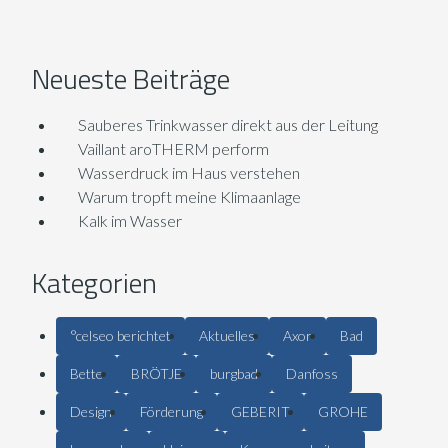
Neueste Beiträge
Sauberes Trinkwasser direkt aus der Leitung
Vaillant aroTHERM perform
Wasserdruck im Haus verstehen
Warum tropft meine Klimaanlage
Kalk im Wasser
Kategorien
°celseo berichtet
Aktuelles
Axor
Bad
Bette
BRÖTJE
burgbad
Danfoss
Design
Förderung
GEBERIT
GROHE