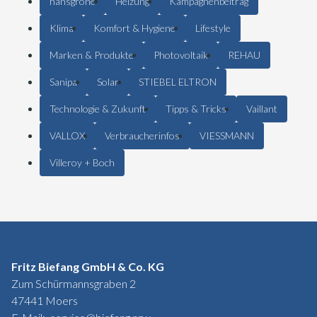
hansgrohe
Heizung
Kampagnenbeitrag
Klima
Komfort & Hygiene
Lifestyle
Marken & Produkte
Photovoltaik
REHAU
Sanipa
Solar
STIEBEL ELTRON
Technologie & Zukunft
Tipps & Tricks
Vaillant
VALLOX
Verbraucherinfos
VIESSMANN
Villeroy + Boch
Fritz Biefang GmbH & Co. KG
Zum Schürmannsgraben 2
47441 Moers