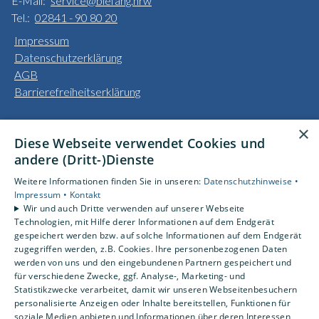
E-Mail:
service@biefang.nrw
Tel.:
02841 - 90 80 20
Impressum
Datenschutzerklärung
AGB
Barrierefreiheitserklärung
Unsere Bereiche
×
Diese Webseite verwendet Cookies und
Privatkunden
andere (Dritt-)Dienste
Gewerbekunden
Karriere
Weitere Informationen finden Sie in unseren:
Datenschutzhinweise •
Unternehmen
Impressum •
Kontakt
Wir und auch Dritte verwenden auf unserer Webseite
Kontakt
Technologien, mit Hilfe derer Informationen auf dem Endgerät
gespeichert werden bzw. auf solche Informationen auf dem Endgerät
zugegriffen werden, z.B. Cookies. Ihre personenbezogenen Daten
Um externe HTML-Inhalte anzuzeigen, benötigen wir
werden von uns und den eingebundenen Partnern gespeichert und
Ihre Einwilligung.
für verschiedene Zwecke, ggf. Analyse-, Marketing- und
Statistikzwecke verarbeitet, damit wir unseren Webseitenbesuchern
Weitere Informationen finden Sie in unserer
personalisierte Anzeigen oder Inhalte bereitstellen, Funktionen für
Datenschutzerklärung.
soziale Medien anbieten und Informationen über deren Interessen