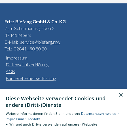
Fritz Biefang GmbH & Co. KG
Zum Schürmannsgraben 2
47441 Moers
E-Mail:
service@biefang.nrw
Tel.:
02841 - 90 80 20
Impressum
Datenschutzerklärung
AGB
Barrierefreiheitserklärung
Unsere Bereiche
×
Diese Webseite verwendet Cookies und
Privatkunden
andere (Dritt-)Dienste
Gewerbekunden
Karriere
Weitere Informationen finden Sie in unseren:
Datenschutzhinweise •
Unternehmen
Impressum •
Kontakt
Wir und auch Dritte verwenden auf unserer Webseite
Kontakt