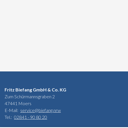
Fritz Biefang GmbH & Co. KG
Zum Schürmannsgraben 2
47441 Moers
E-Mail:
service@biefang.nrw
Tel.:
02841 - 90 80 20