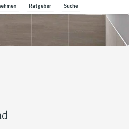
nehmen
Ratgeber
Suche
bare Energien umschalten
ü für Karriere umschalten
Untermenü für Unternehmen umschalten
Untermenü für Ratgeber umsch
ad