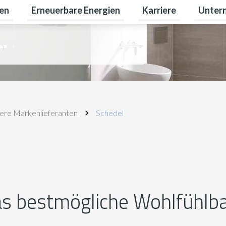
en
Erneuerbare Energien
Karriere
Unter
rivatkunden umschalten
Untermenü für Gewerbekunden umschalten
Untermenü für Erneuer
Untermen
ere Markenlieferanten
Schedel
as bestmögliche Wohlfühlb