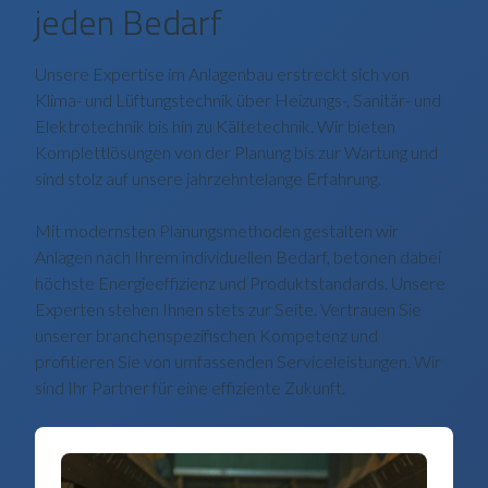
jeden Bedarf
Unsere Expertise im Anlagenbau erstreckt sich von
Klima- und Lüftungstechnik über Heizungs-, Sanitär- und
Elektrotechnik bis hin zu Kältetechnik. Wir bieten
Komplettlösungen von der Planung bis zur Wartung und
sind stolz auf unsere jahrzehntelange Erfahrung.
Mit modernsten Planungsmethoden gestalten wir
Anlagen nach Ihrem individuellen Bedarf, betonen dabei
höchste Energieeffizienz und Produktstandards. Unsere
Experten stehen Ihnen stets zur Seite. Vertrauen Sie
unserer branchenspezifischen Kompetenz und
profitieren Sie von umfassenden Serviceleistungen. Wir
sind Ihr Partner für eine effiziente Zukunft.