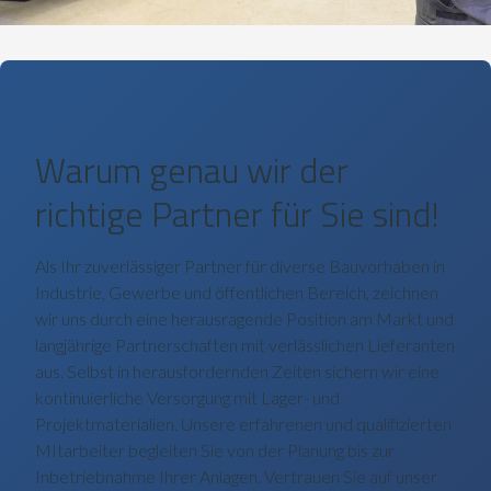
Warum genau wir der
richtige Partner für Sie sind!
Als Ihr zuverlässiger Partner für diverse Bauvorhaben in
Industrie, Gewerbe und öffentlichen Bereich, zeichnen
wir uns durch eine herausragende Position am Markt und
langjährige Partnerschaften mit verlässlichen Lieferanten
aus. Selbst in herausfordernden Zeiten sichern wir eine
kontinuierliche Versorgung mit Lager- und
Projektmaterialien. Unsere erfahrenen und qualifizierten
MItarbeiter begleiten Sie von der Planung bis zur
Inbetriebnahme Ihrer Anlagen. Vertrauen Sie auf unser