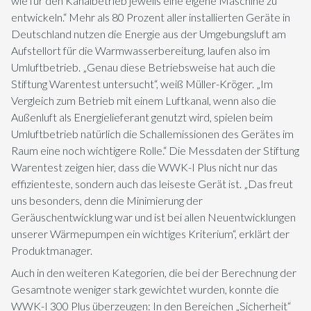
wie für den Kanalbetrieb jeweils eine eigene Maschine zu
entwickeln.“ Mehr als 80 Prozent aller installierten Geräte in
Deutschland nutzen die Energie aus der Umgebungsluft am
Aufstellort für die Warmwasserbereitung, laufen also im
Umluftbetrieb. „Genau diese Betriebsweise hat auch die
Stiftung Warentest untersucht“, weiß Müller-Kröger. „Im
Vergleich zum Betrieb mit einem Luftkanal, wenn also die
Außenluft als Energielieferant genutzt wird, spielen beim
Umluftbetrieb natürlich die Schallemissionen des Gerätes im
Raum eine noch wichtigere Rolle.“ Die Messdaten der Stiftung
Warentest zeigen hier, dass die WWK-I Plus nicht nur das
effizienteste, sondern auch das leiseste Gerät ist. „Das freut
uns besonders, denn die Minimierung der
Geräuschentwicklung war und ist bei allen Neuentwicklungen
unserer Wärmepumpen ein wichtiges Kriterium“, erklärt der
Produktmanager.
Auch in den weiteren Kategorien, die bei der Berechnung der
Gesamtnote weniger stark gewichtet wurden, konnte die
WWK-I 300 Plus überzeugen: In den Bereichen „Sicherheit“