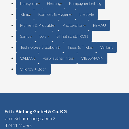
hansgrohe
Heizung
Kampagnenbeitrag
Klima
Komfort & Hygiene
Lifestyle
Marken & Produkte
Photovoltaik
REHAU
Sanipa
Solar
STIEBEL ELTRON
Technologie & Zukunft
Tipps & Tricks
Vaillant
VALLOX
Verbraucherinfos
VIESSMANN
Villeroy + Boch
Fritz Biefang GmbH & Co. KG
Zum Schürmannsgraben 2
47441 Moers