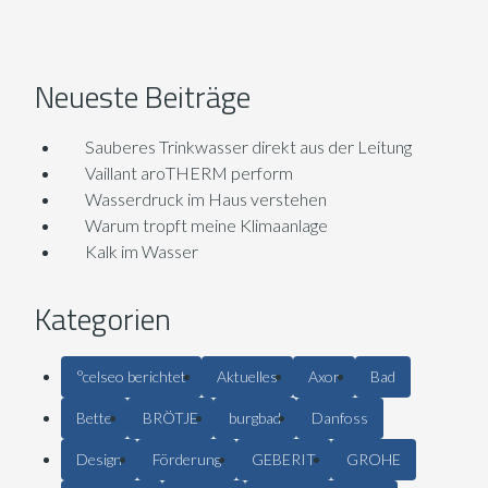
Neueste Beiträge
Sauberes Trinkwasser direkt aus der Leitung
Vaillant aroTHERM perform
Wasserdruck im Haus verstehen
Warum tropft meine Klimaanlage
Kalk im Wasser
Kategorien
°celseo berichtet
Aktuelles
Axor
Bad
Bette
BRÖTJE
burgbad
Danfoss
Design
Förderung
GEBERIT
GROHE