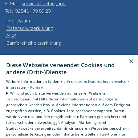
E-Mail:
service@biefang.nrw
Tel.:
02841 - 90 80 20
Impressum
Datenschutzerklärung
AGB
Barrierefreiheitserklärung
Unsere Bereiche
×
Diese Webseite verwendet Cookies und
Privatkunden
andere (Dritt-)Dienste
Gewerbekunden
Karriere
Weitere Informationen finden Sie in unseren:
Datenschutzhinweise •
Unternehmen
Impressum •
Kontakt
Wir und auch Dritte verwenden auf unserer Webseite
Kontakt
Technologien, mit Hilfe derer Informationen auf dem Endgerät
gespeichert werden bzw. auf solche Informationen auf dem Endgerät
zugegriffen werden, z.B. Cookies. Ihre personenbezogenen Daten
Um externe HTML-Inhalte anzuzeigen, benötigen wir
werden von uns und den eingebundenen Partnern gespeichert und
Ihre Einwilligung.
für verschiedene Zwecke, ggf. Analyse-, Marketing- und
Statistikzwecke verarbeitet, damit wir unseren Webseitenbesuchern
Weitere Informationen finden Sie in unserer
personalisierte Anzeigen oder Inhalte bereitstellen, Funktionen für
Datenschutzerklärung.