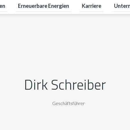
en
Erneuerbare Energien
Karriere
Unter
rivatkunden umschalten
Untermenü für Gewerbekunden umschalten
Untermenü für Erneuer
Untermen
Dirk Schreiber
Geschäftsführer