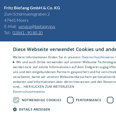
Fritz Biefang GmbH & Co. KG
Zum Schürmannsgraben 2
47441 Moers
E-Mail:
service@biefang.nrw
Tel.:
02841 - 90 80 20
Impressum
Diese Webseite verwendet Cookies und ander
Datenschutzerklärung
AGB
Weitere Informationen finden Sie in unseren:
Datenschutzhinweise 
Barrierefreiheitserklärung
Wir und auch Dritte verwenden auf unserer Webseite Technologien
werden bzw. auf solche Informationen auf dem Endgerät zugegriffe
uns und den eingebundenen Partnern gespeichert und für verschiede
verarbeitet, damit wir unseren Webseitenbesuchern personalisierte 
anbieten und Informationen über deren Interessen und das Nutzerve
sind,... HIER KLICKEN ZUM WEITERLESEN
Datenschutzhinweise
NOTWENDIGE COOKIES
PERFORMANCE
DETAILS ANZEIGEN