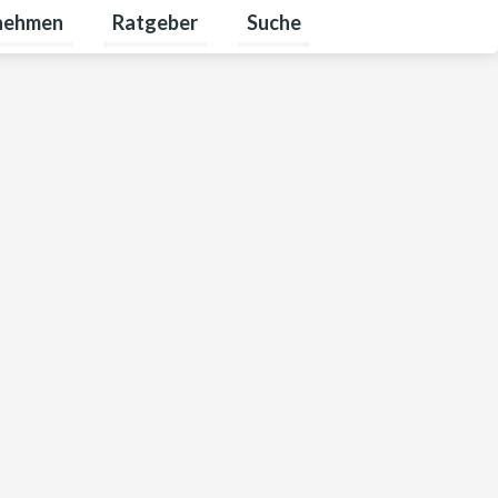
nehmen
Ratgeber
Suche
bare Energien umschalten
ü für Karriere umschalten
Untermenü für Unternehmen umschalten
Untermenü für Ratgeber umsch