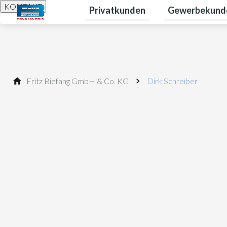
KONTAKT
Privatkunden
Gewerbekund
Untermenü für P
Fritz Bie­fang GmbH & Co. KG
Dirk Schreiber